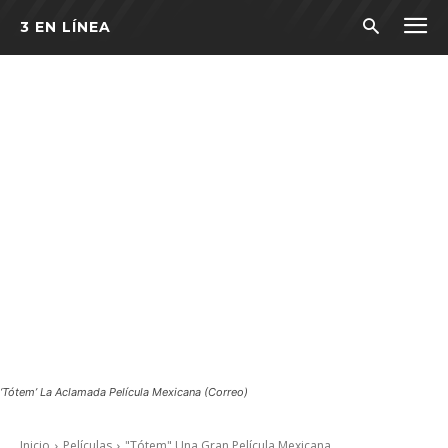
3 EN LÍNEA
‘Tótem’ La Aclamada Película Mexicana (Correo)
Inicio
Películas
"Tótem" Una Gran Película Mexicana