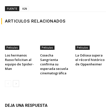
FUENTE
IGN
ARTICULOS RELACIONADOS
Películas
Películas
Películas
Los hermanos
Cosecha
La Odisea supera
Russo felicitan al
Sangrienta
el récord histórico
equipo de Spider-
confirma su
de Oppenheimer
Man
esperada secuela
cinematográfica
DEJA UNA RESPUESTA