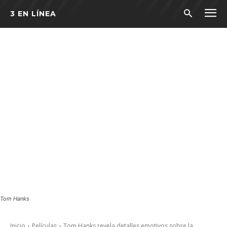
3 EN LÍNEA
Tom Hanks
Inicio
Películas
Tom Hanks revela detalles emotivos sobre la