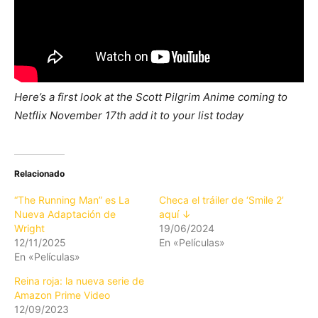
Here’s a first look at the Scott Pilgrim Anime coming to
Netflix November 17th add it to your list today
Relacionado
“The Running Man” es La
Checa el tráiler de ‘Smile 2’
Nueva Adaptación de
aquí ↓
Wright
19/06/2024
12/11/2025
En «Películas»
En «Películas»
Reina roja: la nueva serie de
Amazon Prime Video
12/09/2023