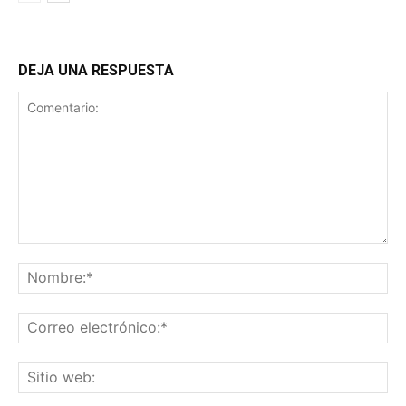
DEJA UNA RESPUESTA
Comentario:
No
Co
ele
Sit
we