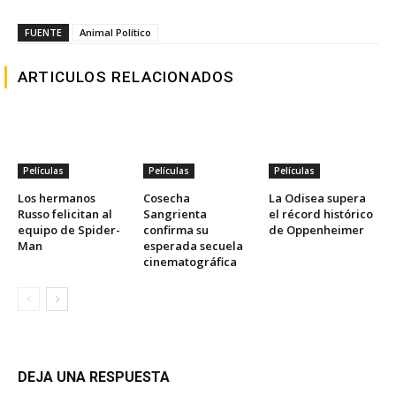
FUENTE
Animal Político
ARTICULOS RELACIONADOS
Películas
Películas
Películas
Los hermanos
Cosecha
La Odisea supera
Russo felicitan al
Sangrienta
el récord histórico
equipo de Spider-
confirma su
de Oppenheimer
Man
esperada secuela
cinematográfica
DEJA UNA RESPUESTA