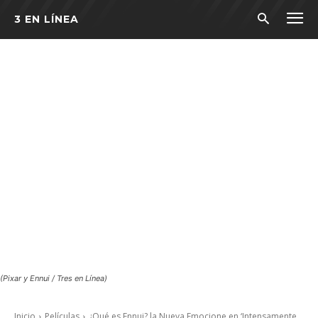
3 EN LÍNEA
(Pixar y Ennui / Tres en Línea)
Inicio
Películas
¿Qué es Ennui? la Nueva Emocione en ‘Intensamente