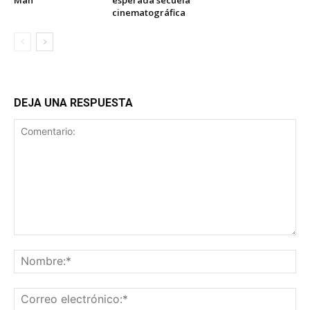
cinematográfica
DEJA UNA RESPUESTA
Comentario:
No
Co
ele