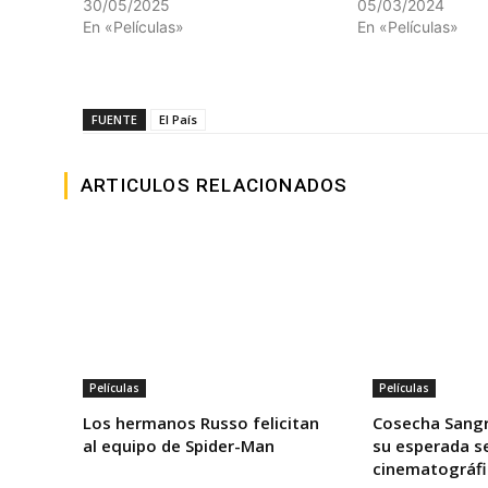
30/05/2025
05/03/2024
En «Películas»
En «Películas»
FUENTE
El País
ARTICULOS RELACIONADOS
Películas
Películas
Los hermanos Russo felicitan
Cosecha Sangr
al equipo de Spider-Man
su esperada s
cinematográfi