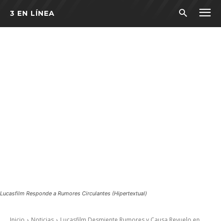
3 EN LÍNEA
Lucasfilm Responde a Rumores Circulantes (Hipertextual)
Inicio
Noticias
Lucasfilm Desmiente Rumores y Causa Revuelo en