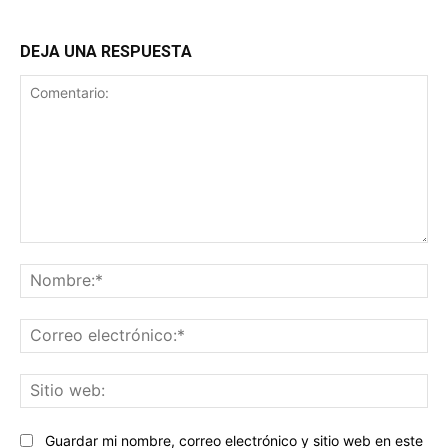
DEJA UNA RESPUESTA
Comentario:
No
Co
ele
Sit
we
Guardar mi nombre, correo electrónico y sitio web en este