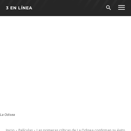
3 EN LÍNEA
La Odisea
Inicio
Películas
Las primeras críticas de La Odisea confirman su éxito