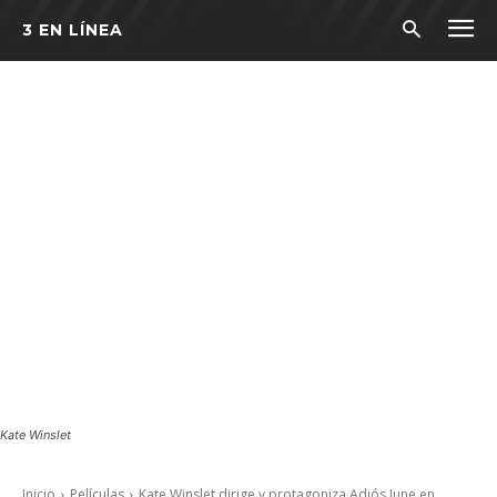
3 EN LÍNEA
Kate Winslet
Inicio
Películas
Kate Winslet dirige y protagoniza Adiós June en