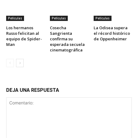
Películas
Películas
Películas
Los hermanos
Cosecha
La Odisea supera
Russo felicitan al
Sangrienta
el récord histórico
equipo de Spider-
confirma su
de Oppenheimer
Man
esperada secuela
cinematográfica
DEJA UNA RESPUESTA