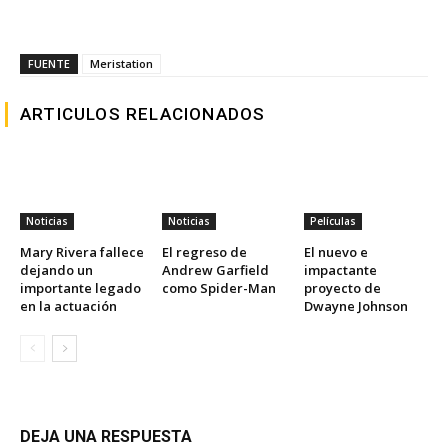
FUENTE
Meristation
ARTICULOS RELACIONADOS
Noticias
Noticias
Películas
Mary Rivera fallece
El regreso de
El nuevo e
dejando un
Andrew Garfield
impactante
importante legado
como Spider-Man
proyecto de
en la actuación
Dwayne Johnson
DEJA UNA RESPUESTA