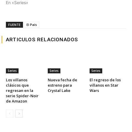
En «Series»
FUENTE
El País
ARTICULOS RELACIONADOS
Series
Series
Series
Los villanos
Nueva fecha de
El regreso de los
clásicos que
estreno para
villanos en Star
regresan en la
Crystal Lake
Wars
serie Spider-Noir
de Amazon