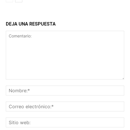
DEJA UNA RESPUESTA
Comentario:
No
Co
ele
Sit
we