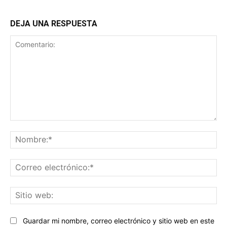
DEJA UNA RESPUESTA
Comentario:
No
Co
ele
Sit
we
Guardar mi nombre, correo electrónico y sitio web en este