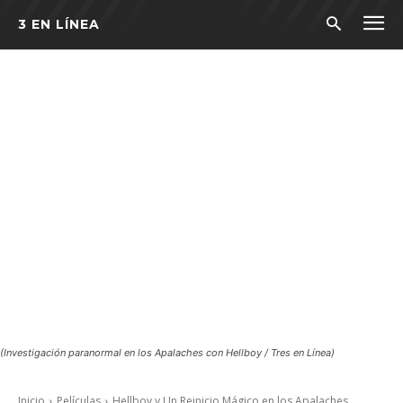
3 EN LÍNEA
(Investigación paranormal en los Apalaches con Hellboy / Tres en Línea)
Inicio
Películas
Hellboy y Un Reinicio Mágico en los Apalaches