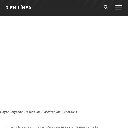
3 EN LÍNEA
Hayao Miyazaki Desafía las Expectativas (Cinefilos)
Inicio
Noticias
Hayao Miyazaki Anuncia Nueva Película