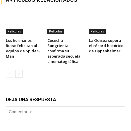
ARTICULOS RELACIONADOS
Películas
Películas
Películas
Los hermanos
Cosecha
La Odisea supera
Russo felicitan al
Sangrienta
el récord histórico
equipo de Spider-
confirma su
de Oppenheimer
Man
esperada secuela
cinematográfica
DEJA UNA RESPUESTA