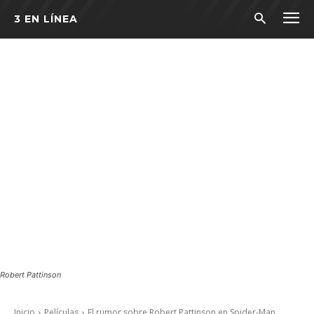
3 EN LÍNEA
Robert Pattinson
Inicio
Películas
El rumor sobre Robert Pattinson en Spider-Man