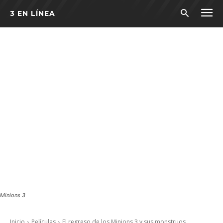
3 EN LÍNEA
Minions 3
Inicio
Películas
El regreso de los Minions 3 y sus monstruos