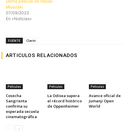
última película de Hayao
Miyazaki
07/09/2023
En «Noticias»
FUENTE
Clarin
ARTICULOS RELACIONADOS
Películas
Películas
Películas
Cosecha
La Odisea supera
Avance oficial de
Sangrienta
el récord histórico
Jumanji Open
confirma su
de Oppenheimer
World
esperada secuela
cinematográfica