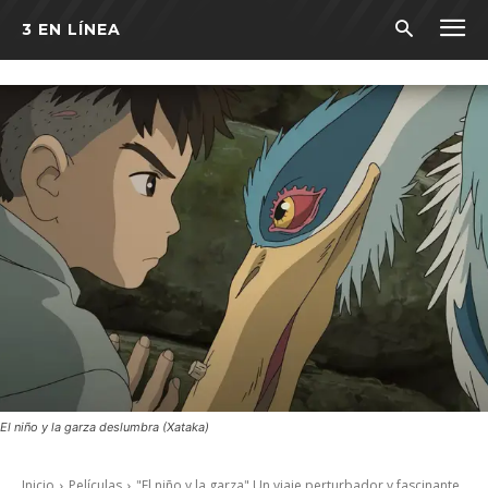
3 EN LÍNEA
El niño y la garza deslumbra (Xataka)
Inicio
Películas
"El niño y la garza" Un viaje perturbador y fascinante