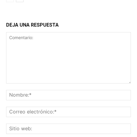
DEJA UNA RESPUESTA
Comentario:
No
Co
ele
Sit
we