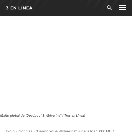
3 EN LÍNEA
(Éxito global de “Deadpool & Wolverine” / Tres en Línea)
Inicio
Noticias
“Deadpool & Wolverine” Supera los 1,000 MDD