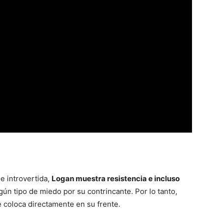
e introvertida,
Logan muestra resistencia e incluso
ún tipo de miedo por su contrincante. Por lo tanto,
 coloca directamente en su frente.