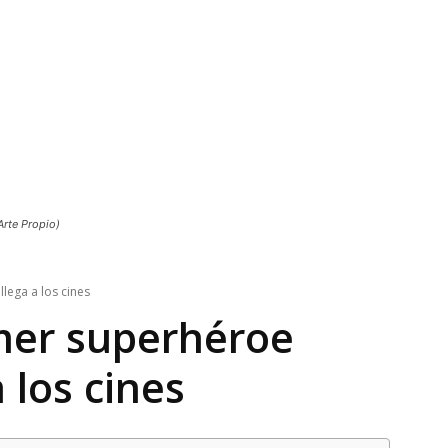
Arte Propio)
llega a los cines
imer superhéroe
 los cines