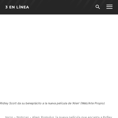
3 EN LÍNEA
Ridley Scott da su beneplácito a la nueva película de ‘Alien’ (Web/Arte Propio)
Inicio
Noticias
Alien: Romulus, la nueva película que encanta a Ridley