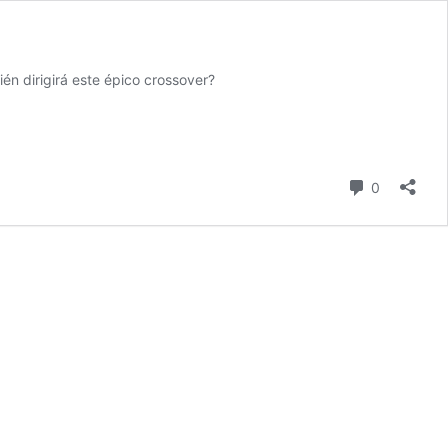
n dirigirá este épico crossover?
comentari
0